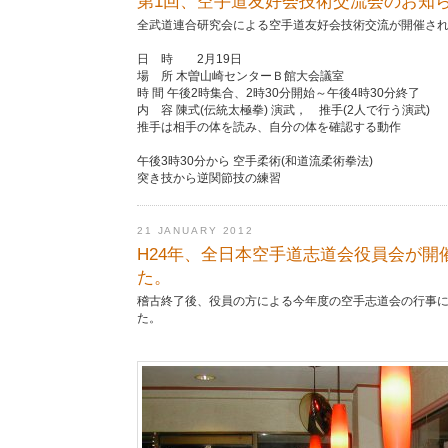
第1回、空手道友好会技術交流会のお知
全武道連合研究会による空手道友好会技術交流が開催さ
日 時 2月19日
場 所 木曽山崎センターＢ館大会議室
時 間 午後2時集合、2時30分開始～午後4時30分終了
内 容 陳式(伝統太極拳) 演武， 推手(2人で行う演武)
推手は相手の体を読み、自分の体を確認する動作
午後3時30分から 空手柔術(和道流柔術拳法)
突き技から逆関節技の練習
21 JANUARY 2012
H24年、全日本空手道志道会役員会が開
た。
稽古終了後、役員の方による今年度の空手志道会の行事
た。