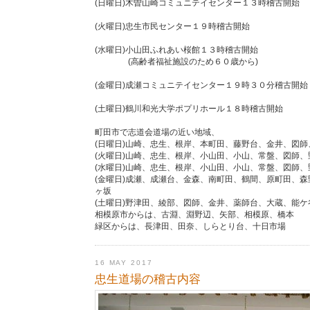
(日曜日)木曽山崎コミュニテイセンター１３時稽古開始
(火曜日)忠生市民センター１９時稽古開始
(水曜日)小山田ふれあい桜館１３時稽古開始
(高齢者福祉施設のため６０歳から)
(金曜日)成瀬コミュニテイセンター１９時３０分稽古開始
(土曜日)鶴川和光大学ポプリホール１８時稽古開始
町田市で志道会道場の近い地域、
(日曜日)山崎、忠生、根岸、本町田、藤野台、金井、図
(火曜日)山崎、忠生、根岸、小山田、小山、常盤、図師、
(水曜日)山崎、忠生、根岸、小山田、小山、常盤、図師、
(金曜日)成瀬、成瀬台、金森、南町田、鶴間、原町田、
ヶ坂
(土曜日)野津田、綾部、図師、金井、薬師台、大蔵、能
相模原市からは、古淵、淵野辺、矢部、相模原、橋本
緑区からは、長津田、田奈、しらとり台、十日市場
16 MAY 2017
忠生道場の稽古内容