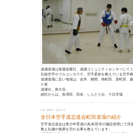
成瀬道場は毎週金曜日、成瀬コミュニティセンターにて
伝統空手やフルコンカラテ、空手柔術を教えている空手
成瀬道場に近い地域は、金井、鶴間、南町田、原町田、
ケ坂
成瀬台、南大谷、
緑区からは、長津田、田奈、しらとり台、十日市場
18 MAY 2017
全日本空手道志道会町田道場の紹介
空手道志道会は青少年育成の為,町田市の施設使用にて武
教え礼儀や後輩を労わる事を教えています。