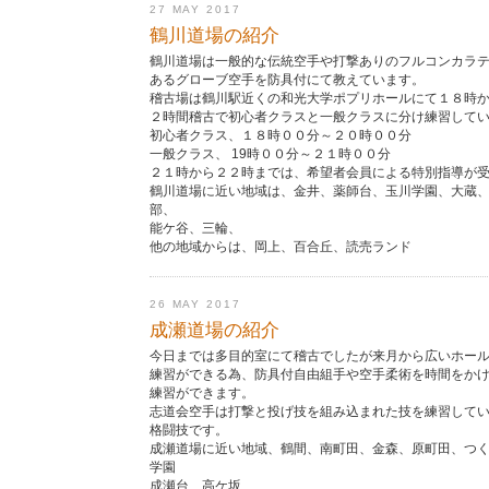
27 MAY 2017
鶴川道場の紹介
鶴川道場は一般的な伝統空手や打撃ありのフルコンカラ
あるグローブ空手を防具付にて教えています。
稽古場は鶴川駅近くの和光大学ポプリホールにて１８時
２時間稽古で初心者クラスと一般クラスに分け練習して
初心者クラス、１８時００分～２０時００分
一般クラス、 19時００分～２１時００分
２１時から２２時までは、希望者会員による特別指導が
鶴川道場に近い地域は、金井、薬師台、玉川学園、大蔵
部、
能ケ谷、三輪、
他の地域からは、岡上、百合丘、読売ランド
26 MAY 2017
成瀬道場の紹介
今日までは多目的室にて稽古でしたが来月から広いホー
練習ができる為、防具付自由組手や空手柔術を時間をか
練習ができます。
志道会空手は打撃と投げ技を組み込まれた技を練習して
格闘技です。
成瀬道場に近い地域、鶴間、南町田、金森、原町田、つ
学園
成瀬台、高ケ坂、