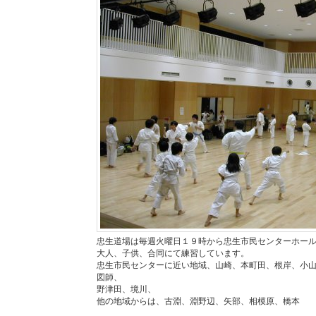
忠生道場は毎週火曜日１９時から忠生市民センターホー
大人、子供、合同にて練習しています。
忠生市民センターに近い地域、山崎、本町田、根岸、小
図師、
野津田、境川、
他の地域からは、古淵、淵野辺、矢部、相模原、橋本