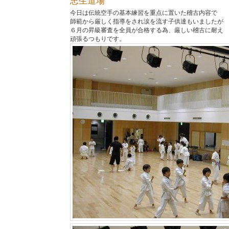
忠生道場
今日は伝統空手の基本練習を重点に置いた稽古内容で
師範から厳しく指導をされ涙を流す子供達もいましたが
６月の昇級審査を全員が合格する為、厳しい稽古に耐え
頑張るつもりです。