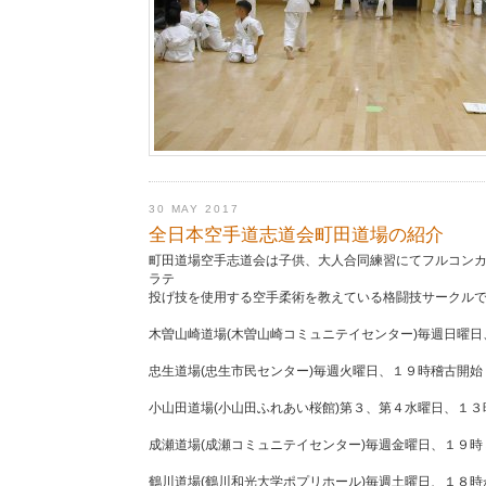
30 MAY 2017
全日本空手道志道会町田道場の紹介
町田道場空手志道会は子供、大人合同練習にてフルコン
ラテ
投げ技を使用する空手柔術を教えている格闘技サークル
木曽山崎道場(木曽山崎コミュニテイセンター)毎週日曜
忠生道場(忠生市民センター)毎週火曜日、１９時稽古開始
小山田道場(小山田ふれあい桜館)第３、第４水曜日、１３
成瀬道場(成瀬コミュニテイセンター)毎週金曜日、１９
鶴川道場(鶴川和光大学ポプリホール)毎週土曜日、１８時