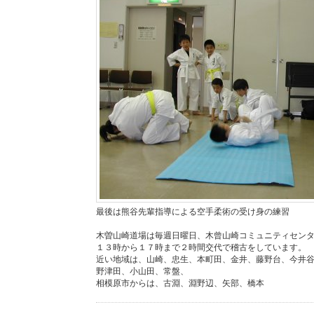
最後は熊谷先輩指導による空手柔術の受け身の練習
木曽山崎道場は毎週日曜日、木曾山崎コミュニティセン
１３時から１７時まで２時間交代で稽古をしています。
近い地域は、山崎、忠生、本町田、金井、藤野台、今井
野津田、小山田、常盤、
相模原市からは、古淵、淵野辺、矢部、橋本