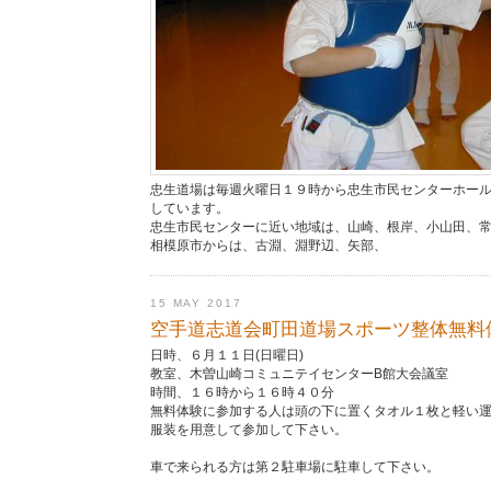
忠生道場は毎週火曜日１９時から忠生市民センターホー
しています。
忠生市民センターに近い地域は、山崎、根岸、小山田、
相模原市からは、古淵、淵野辺、矢部、
15 MAY 2017
空手道志道会町田道場スポーツ整体無料
日時、６月１１日(日曜日)
教室、木曽山崎コミュニテイセンターB館大会議室
時間、１６時から１６時４０分
無料体験に参加する人は頭の下に置くタオル１枚と軽い
服装を用意して参加して下さい。
車で来られる方は第２駐車場に駐車して下さい。