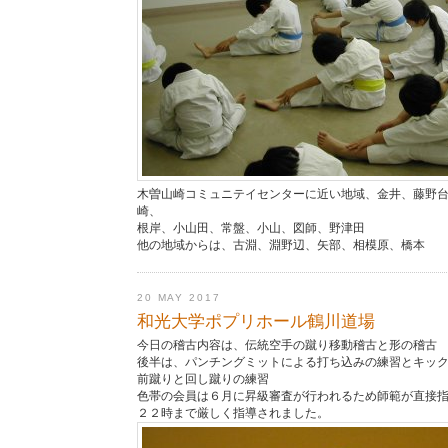
木曽山崎コミュニテイセンターに近い地域、金井、藤野
崎、
根岸、小山田、常盤、小山、図師、野津田
他の地域からは、古淵、淵野辺、矢部、相模原、橋本
20 MAY 2017
和光大学ポプリホール鶴川道場
今日の稽古内容は、伝統空手の蹴り移動稽古と形の稽古
後半は、パンチングミットによる打ち込みの練習とキッ
前蹴りと回し蹴りの練習
色帯の会員は６月に昇級審査が行われるため師範が直接
２２時まで厳しく指導されました。