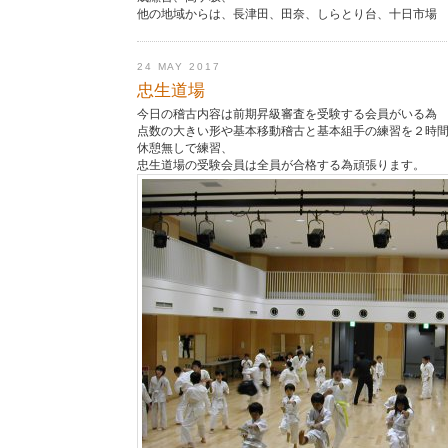
他の地域からは、長津田、田奈、しらとり台、十日市場
24 MAY 2017
忠生道場
今日の稽古内容は前期昇級審査を受験する会員がいる為
点数の大きい形や基本移動稽古と基本組手の練習を２時
休憩無しで練習、
忠生道場の受験会員は全員が合格する為頑張ります。