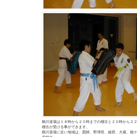
鶴川道場は１８時から２０時までの稽古と２０時から２
稽古が受ける事ができます。
鶴川道場に近い地域は、図師、野津田、綾部、大蔵、能