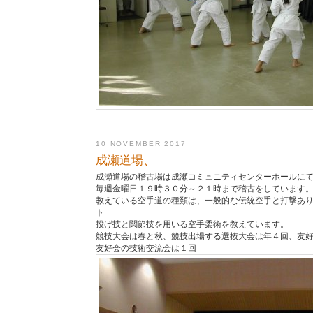
10 NOVEMBER 2017
成瀬道場、
成瀬道場の稽古場は成瀬コミュニティセンターホールに
毎週金曜日１９時３０分～２１時まで稽古をしています
教えている空手道の種類は、一般的な伝統空手と打撃あ
ト
投げ技と関節技を用いる空手柔術を教えています。
競技大会は春と秋、競技出場する選抜大会は年４回、友
友好会の技術交流会は１回