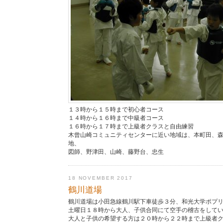
１３時から１５時まで初心者コース
１４時から１６時まで中級者コース
１６時から１７時まで上級者クラスと自由練習
木曾山崎コミュニティセンターに近い地域は、本町田、
地、
図師、野津田、山崎、藤野台、忠生
18 NOVEMBER 2017
鶴川道場
鶴川道場は小田急線鶴川駅下車徒歩３分、和光大学ポプ
土曜日１８時から大人、子供合同にて空手の稽古をして
大人と子供の希望する方は２０時から２２時まで上級者