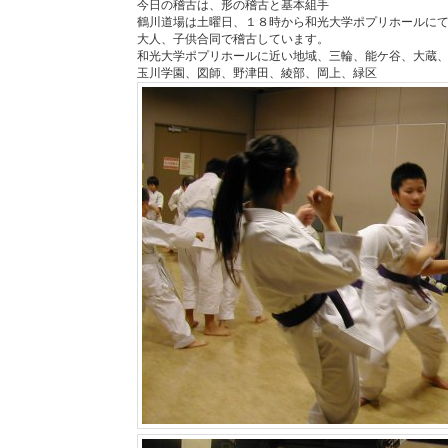
今日の稽古は、形の稽古と基本組手
鶴川道場は土曜日、１８時から和光大学ポプリホールに
大人、子供合同で稽古しています。
和光大学ポプリホールに近い地域、三輪、能ケ谷、大蔵
玉川学園、図師、野津田、綾部、岡上、緑区