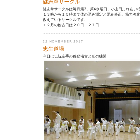
健志拳サークル
健志拳サークルは毎月第3、第4水曜日、小山田ふれあい
１３時から１５時まで体の歪み測定と歪み修正、筋力強
教えているサークルです。
１２月の稽古日は２０日、２７日
22 NOVEMBER 2017
忠生道場
今日は伝統空手の移動稽古と形の練習