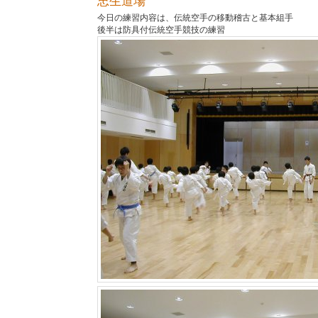
忠生道場
今日の練習内容は、伝統空手の移動稽古と基本組手
後半は防具付伝統空手競技の練習