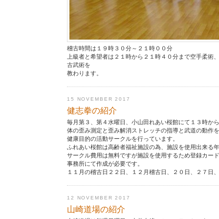
稽古時間は１９時３０分～２１時００分
上級者と希望者は２１時から２１時４０分まで空手柔術
古武術を
教わります。
15 NOVEMBER 2017
健志拳の紹介
毎月第３、第４水曜日、小山田れあい桜館にて１３時か
体の歪み測定と歪み解消ストレッチの指導と武道の動作
健康目的の活動サークルを行っています。
ふれあい桜館は高齢者福祉施設の為、施設を使用出来る
サークル費用は無料ですが施設を使用するため登録カー
事務所にて作成が必要です。
１１月の稽古日２２日、１２月稽古日、２０日、２７日
12 NOVEMBER 2017
山崎道場の紹介