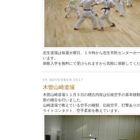
忠生道場は毎週火曜日、１９時から忠生市民センターホ
います。
体験入学を無料にて受けられますから気軽に体験してく
05 NOVEMBER 2017
木曽山崎道場
木曽山崎道場１１月５日の稽古内容は伝統空手の基本移
形の稽古を行いました。
山崎道場で教えている空手の種類、伝統空手、打撃あり
ライトコンタクト、空手柔術を教えています。