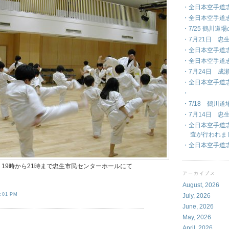
・全日本空手道
・全日本空手道
・7/25 鶴川道
・7月21日 忠
・全日本空手道志
・全日本空手道
・7月24日 成
・全日本空手道
・
・7/18 鶴川
・7月14日 忠
・全日本空手道
査が行われま
・全日本空手道
19時から21時まで忠生市民センターホールにて
アーカイブス
August, 2026
1:01 PM
July, 2026
June, 2026
May, 2026
April, 2026