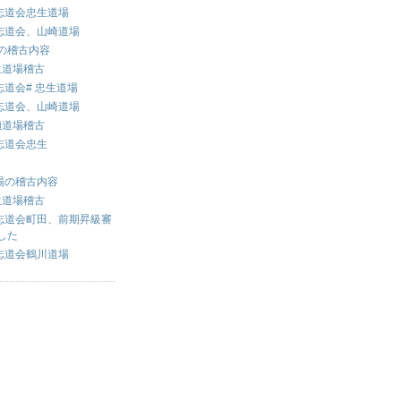
志道会忠生道場
志道会、山崎道場
場の稽古内容
生道場稽古
道会# 忠生道場
志道会、山崎道場
瀬道場稽古
志道会忠生
道場の稽古内容
生道場稽古
志道会町田、前期昇級審
した
志道会鶴川道場