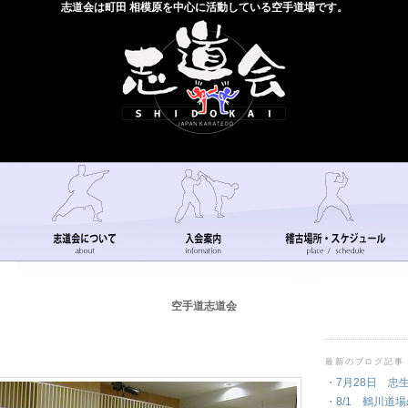
志道会は町田 相模原を中心に活動している空手道場です。
空手道志道会
最新のブログ記事
・7月28日 忠
・8/1 鶴川道