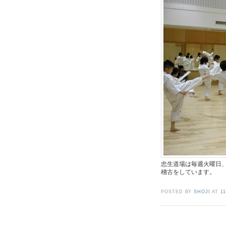
忠生道場は毎週火曜日、
稽古をしています。
POSTED BY
SHOJI
AT
1