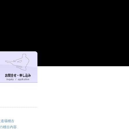
生道場稽古
場の稽古内容