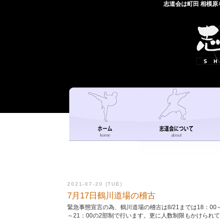
志道会は町田 相模
2021-07-20 (TUE)
7月17日鶴川道場の稽古
緊急事態宣言の為、鶴川道場の稽古は8/21までは18：00～1
～21：00の2部制で行います。更に人数制限もかけられ