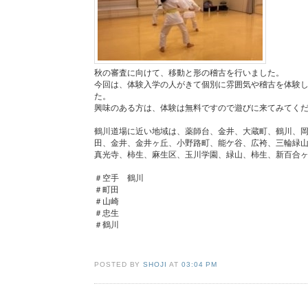
秋の審査に向けて、移動と形の稽古を行いました。
今回は、体験入学の人がきて個別に雰囲気や稽古を体験
た。
興味のある方は、体験は無料ですので遊びに来てみてく
鶴川道場に近い地域は、薬師台、金井、大蔵町、鶴川、
田、金井、金井ヶ丘、小野路町、能ケ谷、広袴、三輪緑
真光寺、柿生、麻生区、玉川学園、緑山、柿生、新百合
＃空手 鶴川
＃町田
＃山崎
＃忠生
＃鶴川
POSTED BY
SHOJI
AT
03:04 PM