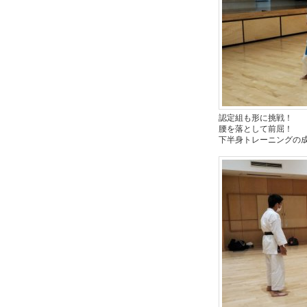
認定組も形に挑戦！
腰を落として前屈！
下半身トレーニングの