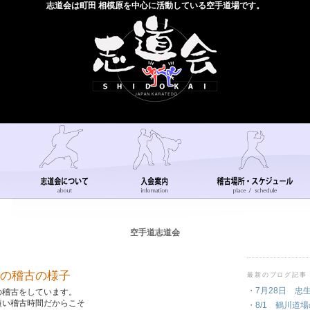
志道会は町田 相模原を中心に活動している空手道場です。
空手道志道会
場の稽古の様子
最新のブログ記事
・7月28日 忠
の稽古をしています。
短い稽古時間だからこそ
・8/1 鶴川道