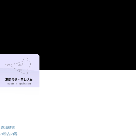
生道場稽古
場の稽古内容