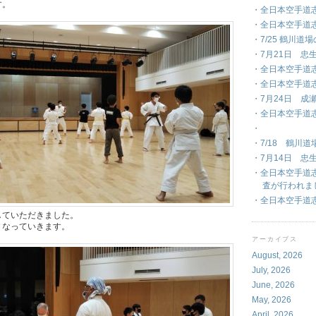
す。
・全日本空手道
・全日本空手道
・7/25 鶴川道
・7月21日 忠
・全日本空手道志
・全日本空手道
・7月24日 成
・全日本空手道
・
・7/18 鶴川
・7月14日 忠
・全日本空手道
査が行われま
・全日本空手道
していただきました。
くなっていきます。
アーカイブス
August, 2026
July, 2026
June, 2026
May, 2026
April, 2026