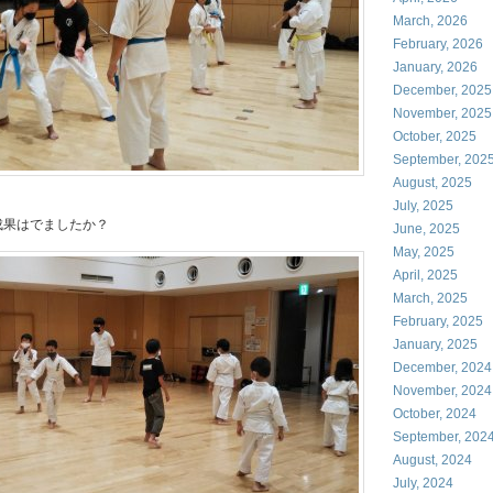
March, 2026
February, 2026
January, 2026
December, 2025
November, 2025
October, 2025
September, 202
August, 2025
July, 2025
成果はでましたか？
June, 2025
May, 2025
April, 2025
March, 2025
February, 2025
January, 2025
December, 2024
November, 2024
October, 2024
September, 202
August, 2024
July, 2024