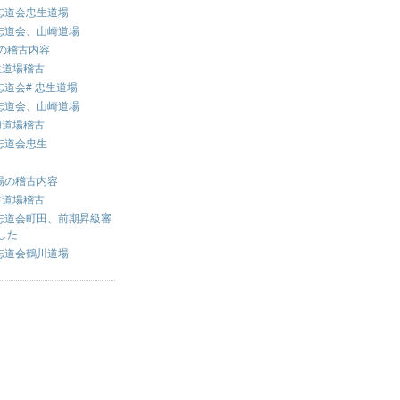
志道会忠生道場
志道会、山崎道場
場の稽古内容
生道場稽古
道会# 忠生道場
志道会、山崎道場
瀬道場稽古
志道会忠生
道場の稽古内容
生道場稽古
志道会町田、前期昇級審
した
志道会鶴川道場