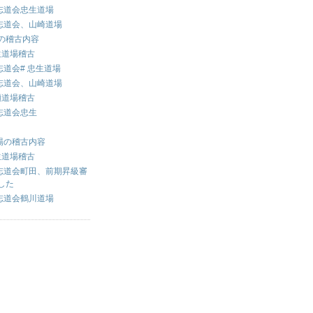
志道会忠生道場
志道会、山崎道場
場の稽古内容
生道場稽古
道会# 忠生道場
志道会、山崎道場
瀬道場稽古
志道会忠生
道場の稽古内容
生道場稽古
志道会町田、前期昇級審
した
志道会鶴川道場