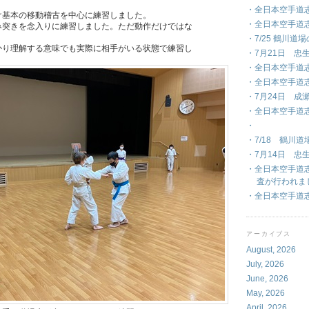
・全日本空手道
け基本の移動稽古を中心に練習しました。
・全日本空手道
み突きを念入りに練習しました。ただ動作だけではな
・7/25 鶴川道
かり理解する意味でも実際に相手がいる状態で練習し
・7月21日 忠
・全日本空手道志
・全日本空手道
・7月24日 成
・全日本空手道
・
・7/18 鶴川
・7月14日 忠
・全日本空手道
査が行われま
・全日本空手道
アーカイブス
August, 2026
July, 2026
June, 2026
May, 2026
April, 2026