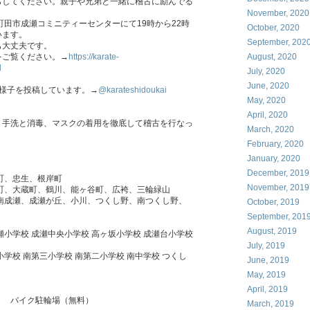
らしてください。親子や兄弟と一緒に稽古に励んでる
November, 2020
町田市成瀬コミニティーセンターにて19時から22時
October, 2020
います。
September, 202
も大丈夫です。
をご覧ください。→
https://karate-
August, 2020
l
July, 2020
June, 2020
稽古の様子を投稿しています。→
@karateshidoukai
May, 2020
］
April, 2020
、手洗と消毒、マスクの着用を徹底して稽古を行なっ
March, 2020
February, 2020
January, 2020
December, 2019
町、忠生、根岸町
November, 2019
町、大蔵町、鶴川、能ヶ谷町、広袴、三輪緑山
、南成瀬、成瀬が丘、小川、つくし野、南つくし野、
October, 2019
September, 201
August, 2019
瀬小学校 成瀬中央小学校 高ヶ坂小学校 成瀬台小学校
July, 2019
小学校 南第三小学校 南第二小学校 南中学校 つくし
June, 2019
May, 2019
April, 2019
） バイク駐輪場（無料）
March, 2019