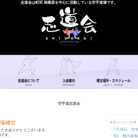
志道会は町田 相模原を中心に活動している空手道場です。
空手道志道会
道場稽古
最新のブログ記事
・7月28日 忠
ただきありがとうございます。
iです。
・8/1 鶴川道