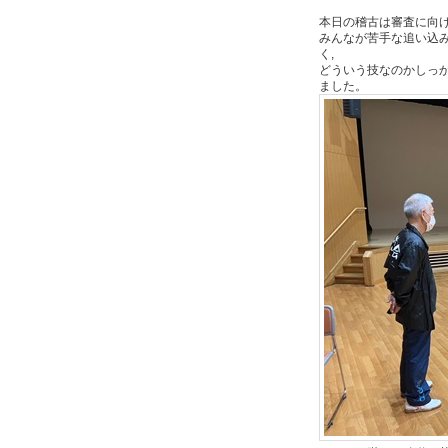
本日の稽古は審査に向
みんなが苦手な追い込
く,
どういう技なのかしっ
ました。