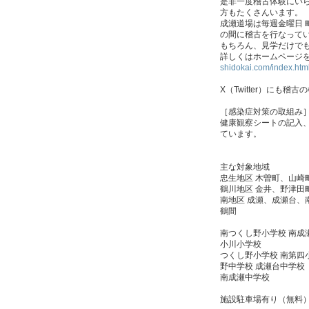
是非一度稽古体験にい
方もたくさんいます。
成瀬道場は毎週金曜日 
の間に稽古を行なって
もちろん、見学だけで
詳しくはホームページ
shidokai.com/index.htm
X（Twitter）にも
［感染症対策の取組み
健康観察シートの記入
ています。
主な対象地域
忠生地区 木曽町、山崎
鶴川地区 金井、野津田
南地区 成瀬、成瀬台
鶴間
南つくし野小学校 南成
小川小学校
つくし野小学校 南第四
野中学校 成瀬台中学校
南成瀬中学校
施設駐車場有り（無料