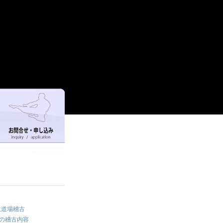
生道場稽古
場の稽古内容