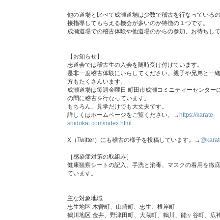
他の道場と比べて成瀬道場は少数で稽古を行なっている
接指導してもらえる機会が多いのが特徴の１つです。
成瀬道場での稽古体験や他道場のからの参加、お待ちし
【お知らせ】
志道会では稽古生の入会を随時受け付けています。
是非一度稽古体験にいらしてください。親子や兄弟と一
方もたくさんいます。
成瀬道場は毎週金曜日 町田市成瀬コミニティーセンターに
の間に稽古を行なっています。
もちろん、見学だけでも大丈夫です。
詳しくはホームページをご覧ください。→
https://karate-
shidokai.com/index.html
X（Twitter）にも稽古の様子を投稿しています。→
@karat
［感染症対策の取組み］
健康観察シートの記入、手洗と消毒、マスクの着用を徹
ています。
主な対象地域
忠生地区 木曽町、山崎町、忠生、根岸町
鶴川地区 金井、野津田町、大蔵町、鶴川、能ヶ谷町、広