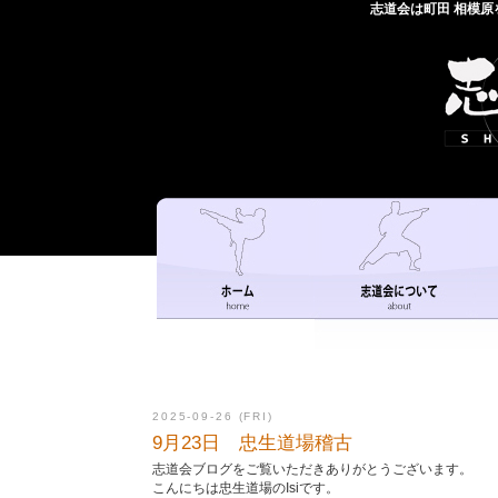
志道会は町田 相模
2025-09-26 (FRI)
9月23日 忠生道場稽古
志道会ブログをご覧いただきありがとうございます。
こんにちは忠生道場のIsiです。