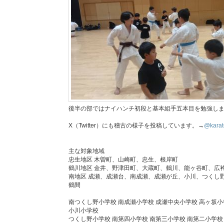
後半の部ではナイハンチ初段と基本組手五本目を勉強し
X（Twitter）にも稽古の様子を投稿しています。→
@karat
主な対象地域
忠生地区 木曽町、山崎町、忠生、根岸町
鶴川地区 金井、野津田町、大蔵町、鶴川、能ヶ谷町、広
南地区 成瀬、成瀬台、南成瀬、成瀬が丘、小川、つくし
鶴間
南つくし野小学校 南成瀬小学校 成瀬中央小学校 高ヶ坂小
小川小学校
つくし野小学校 南第四小学校 南第三小学校 南第二小学校