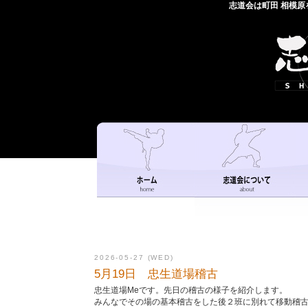
志道会は町田 相模
2026-05-27 (WED)
5月19日 忠生道場稽古
忠生道場Meです。先日の稽古の様子を紹介します。
みんなでその場の基本稽古をした後２班に別れて移動稽