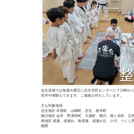
忠生道場では毎週火曜日に忠生市民センターにて19時か
見学や体験もできます。ご連絡お待ちしています。
主な対象地域
忠生地区 木曽町、山崎町、忠生、根岸町
鶴川地区 金井、野津田町、大蔵町、鶴川、能ヶ谷町、広
南地区 成瀬、成瀬台、南成瀬、成瀬が丘、小川、つくし
鶴間