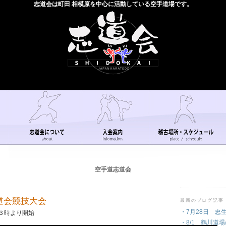
志道会は町田 相模原を中心に活動している空手道場です。
空手道志道会
道会競技大会
最新のブログ記事
・7月28日 忠
１３時より開始
－
・8/1 鶴川道