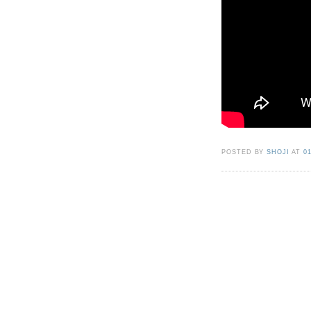
POSTED BY
SHOJI
AT
0