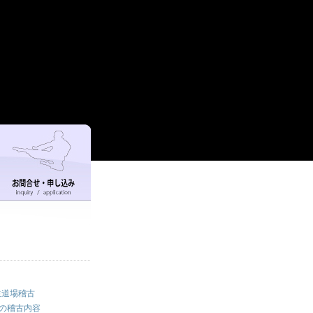
生道場稽古
場の稽古内容