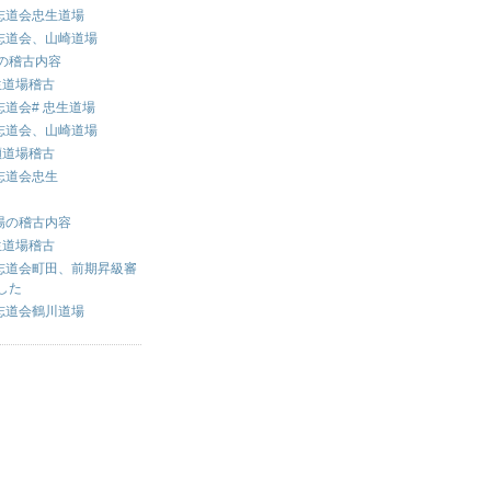
志道会忠生道場
志道会、山崎道場
場の稽古内容
生道場稽古
道会# 忠生道場
志道会、山崎道場
瀬道場稽古
志道会忠生
道場の稽古内容
生道場稽古
志道会町田、前期昇級審
した
志道会鶴川道場