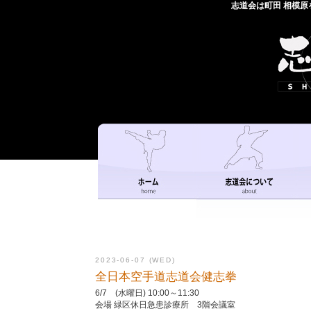
志道会は町田 相模
2023-06-07 (WED)
全日本空手道志道会健志拳
6/7 (水曜日) 10:00～11:30
会場 緑区休日急患診療所 3階会議室