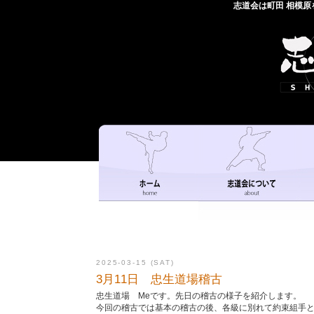
志道会は町田 相模
2025-03-15 (SAT)
3月11日 忠生道場稽古
忠生道場 Meです。先日の稽古の様子を紹介します。
今回の稽古では基本の稽古の後、各級に別れて約束組手