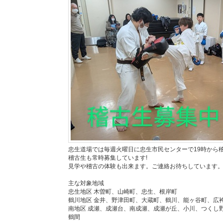
忠生道場では毎週火曜日に忠生市民センターで19時から
稽古生も常時募集しています!
見学や稽古の体験も出来ます。ご連絡お待ちしています
主な対象地域
忠生地区 木曽町、山崎町、忠生、根岸町
鶴川地区 金井、野津田町、大蔵町、鶴川、能ヶ谷町、広
南地区 成瀬、成瀬台、南成瀬、成瀬が丘、小川、つくし
鶴間