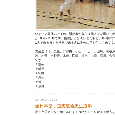
いよいよ夏休みですね。緊急事態宣言期間とほぼ重なり
が18時～20時です。稽古はじまりが まだ明るい時間帯で
1人で来る方や自転車で来る方は十分に気を付けて来てく
忠生道場は、忠生、野津田、小山、小山田、山崎、相模
淵、木曽、淵野辺、木曽、図師、根岸、山崎、境川、桜
です。
＃空手
＃町田
＃山崎
＃忠生
＃鶴川
＃成瀬
20 JULY 2021
全日本空手道志道会忠生道場
忠生市民センターホールにて１８時から２０時まで稽古