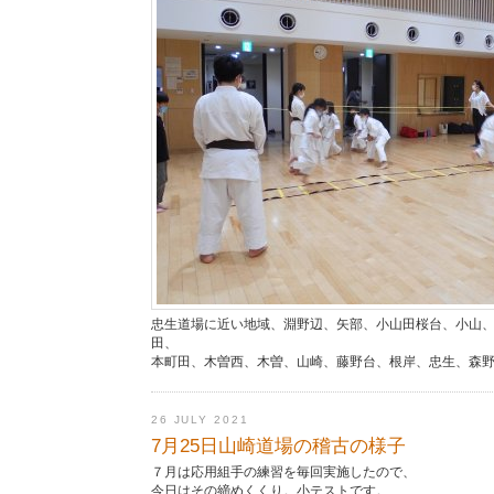
忠生道場に近い地域、淵野辺、矢部、小山田桜台、小山
田、
本町田、木曽西、木曽、山崎、藤野台、根岸、忠生、森
26 JULY 2021
7月25日山崎道場の稽古の様子
７月は応用組手の練習を毎回実施したので、
今日はその締めくくり。小テストです。