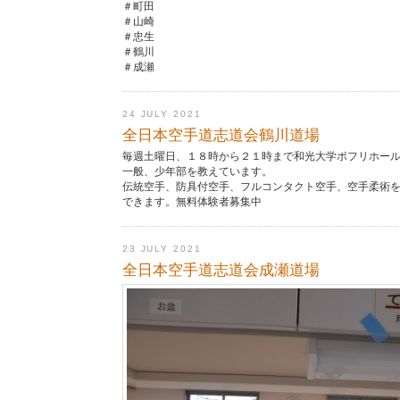
＃町田
＃山崎
＃忠生
＃鶴川
＃成瀬
24 JULY 2021
全日本空手道志道会鶴川道場
毎週土曜日、１８時から２１時まで和光大学ポフリホー
一般、少年部を教えています。
伝統空手、防具付空手、フルコンタクト空手、空手柔術
できます。無料体験者募集中
23 JULY 2021
全日本空手道志道会成瀬道場