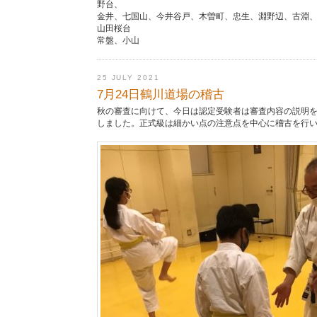
野台、
金井、七国山、今井谷戸、木曽町、忠生、淵野辺、古淵
山田桜台
常盤、小山
25 JULY 2021
7月24日鶴川道場の稽古
秋の審査に向けて、今日は認定受験者は審査内容の説明
しました。正式級は細かい点の注意点を中心に稽古を行