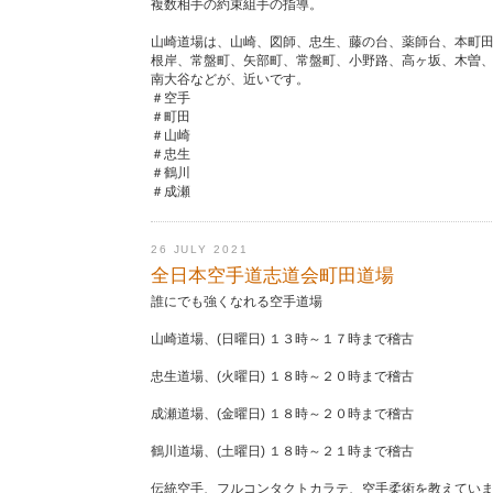
複数相手の約束組手の指導。
山崎道場は、山崎、図師、忠生、藤の台、薬師台、本町
根岸、常盤町、矢部町、常盤町、小野路、高ヶ坂、木曽
南大谷などが、近いです。
＃空手
＃町田
＃山崎
＃忠生
＃鶴川
＃成瀬
26 JULY 2021
全日本空手道志道会町田道場
誰にでも強くなれる空手道場
山崎道場、(日曜日) １３時～１７時まで稽古
忠生道場、(火曜日) １８時～２０時まで稽古
成瀬道場、(金曜日) １８時～２０時まで稽古
鶴川道場、(土曜日) １８時～２１時まで稽古
伝統空手、フルコンタクトカラテ、空手柔術を教えてい