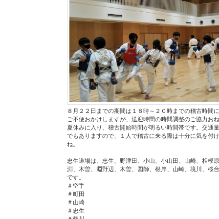
８月２２日までの期間は１８時～２０時までの稽古時間
ご不便おかけしますが、送迎時間の時間調整のご協力お
夏休みに入り、稽古開始時間が明るい時間帯です。交通
でもありますので、１人で稽古に来る際は十分に気を付
ね。
忠生道場は、忠生、野津田、小山、小山田、山崎、相模
淵、木曽、淵野辺、木曽、図師、根岸、山崎、境川、桜
です。
＃空手
＃町田
＃山崎
＃忠生