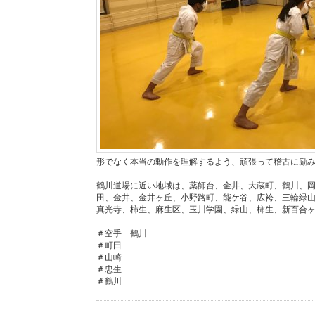
形でなく本当の動作を理解するよう、頑張って稽古に励
鶴川道場に近い地域は、薬師台、金井、大蔵町、鶴川、
田、金井、金井ヶ丘、小野路町、能ケ谷、広袴、三輪緑
真光寺、柿生、麻生区、玉川学園、緑山、柿生、新百合
＃空手 鶴川
＃町田
＃山崎
＃忠生
＃鶴川