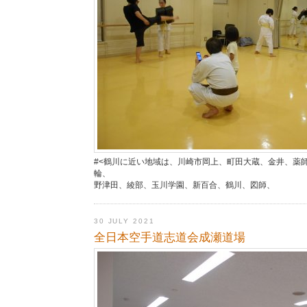
#<鶴川に近い地域は、川崎市岡上、町田大蔵、金井、薬
輪、
野津田、綾部、玉川学園、新百合、鶴川、図師、
30 JULY 2021
全日本空手道志道会成瀬道場