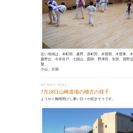
近い地域は、本町田、森野、原町田、木曽西、木曽東、
藤野台、今井谷戸、七国山、図師、野津田、矢部、淵野
盤、
小山、古淵、
20 JULY 2021
7月18日山崎道場の稽古の様子
ようやく梅雨明けし暑い日々が続きそうです。